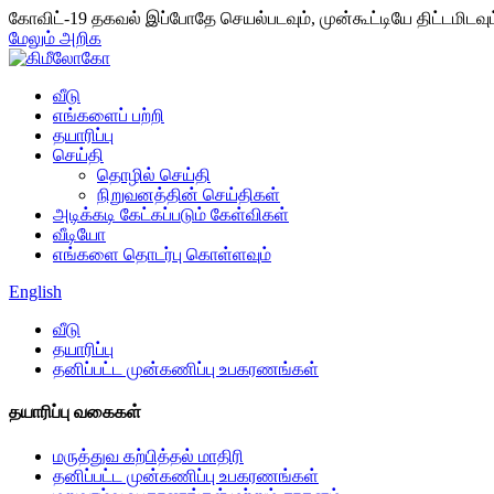
கோவிட்-19 தகவல்
இப்போதே செயல்படவும், முன்கூட்டியே திட்டமிடவும
மேலும் அறிக
வீடு
எங்களைப் பற்றி
தயாரிப்பு
செய்தி
தொழில் செய்தி
நிறுவனத்தின் செய்திகள்
அடிக்கடி கேட்கப்படும் கேள்விகள்
வீடியோ
எங்களை தொடர்பு கொள்ளவும்
English
வீடு
தயாரிப்பு
தனிப்பட்ட முன்கணிப்பு உபகரணங்கள்
தயாரிப்பு வகைகள்
மருத்துவ கற்பித்தல் மாதிரி
தனிப்பட்ட முன்கணிப்பு உபகரணங்கள்