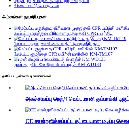
மறுவாழ்வு உபகரணங்கள் மற்றும் சாதனம்
விளையாட்டு பொருட்கள்
அம்சங்கள் தயாரிப்புகள்
மேம்பட்ட மருத்துவ விரிவான முதலுதவி CPR பயிற்சி...
மேம்பட்ட நரம்பு ஊசி கை மாதிரி (வலது/இடது...
மேம்பட்ட குழந்தை CPR பயிற்சி மனிகின் KM-TM107
முன் கழுவிய லேபரோடமி ஸ்பாஞ்ச் KM-WD133
தனிப்பட்ட முன்கணிப்பு உபகரணங்கள்
அகச்சிவப்பு நெற்றி வெப்பமானி துப்பாக்கி ட
CE சான்றளிக்கப்பட்ட தட்டையான மடிப்பு செலவழ