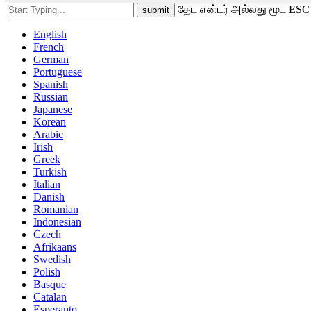
தேட என்டர் அல்லது மூட ESC
English
French
German
Portuguese
Spanish
Russian
Japanese
Korean
Arabic
Irish
Greek
Turkish
Italian
Danish
Romanian
Indonesian
Czech
Afrikaans
Swedish
Polish
Basque
Catalan
Esperanto