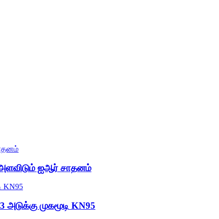
ை அளவிடும் ஐஆர் சாதனம்
 3 அடுக்கு முகமூடி KN95